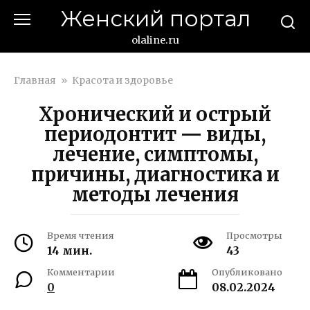
Перейти
Женский портал
к
контенту
olaline.ru
Главная
»
Красота и здоровье
Хронический и острый
периодонтит — виды,
лечение, симптомы,
причины, диагностика и
методы лечения
Время чтения
Просмотры
14 мин.
43
Комментарии
Опубликовано
0
08.02.2024