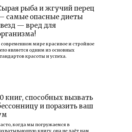
Сырая рыба и жгучий перец
— самые опасные диеты
звезд — вред для
организма!
 современном мире красивое и стройное
ело является одним из основных
тандартов красоты и успеха.
10 книг, способных вызвать
бессонницу и поразить ваш
ум
асто, когда мы погружаемся в
ахватывающую книгу, она не даёт нам