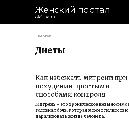
Перейти
Женский портал
к
контенту
olaline.ru
Главная
Диеты
24.02.2024
Как избежать мигрени при
похудении простыми
способами контроля
Мигрень – это хроническое невыносимо
головная боль, которая может полностью
парализовать жизнь человека.