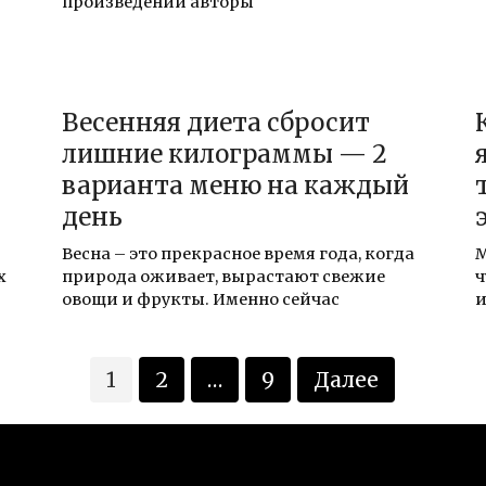
произведении авторы
Весенняя диета сбросит
лишние килограммы — 2
варианта меню на каждый
день
Весна – это прекрасное время года, когда
М
х
природа оживает, вырастают свежие
ч
овощи и фрукты. Именно сейчас
и
1
2
…
9
Далее