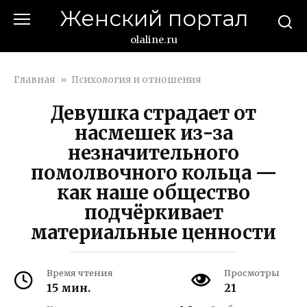
Перейти
Женский портал
к
контенту
olaline.ru
Главная
»
Психология и отношения
Девушка страдает от
насмешек из-за
незначительного
помолвочного кольца —
как наше общество
подчёркивает
материальные ценности
Время чтения
Просмотры
15 мин.
21