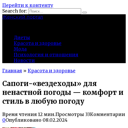
Перейти к контенту
Search for:
Женский портал
olaline.ru
Диеты
Красота и здоровье
Мода
Психология и отношения
Новости
Главная
»
Красота и здоровье
Сапоги-«вездеходы» для
ненастной погоды — комфорт и
стиль в любую погоду
Время чтения
12 мин.
Просмотры
33
Комментарии
0
Опубликовано
08.02.2024