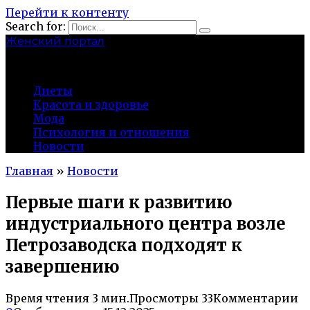
Перейти к контенту
Search for:
Женский портал
olaline.ru
Диеты
Красота и здоровье
Мода
Психология и отношения
Новости
Главная
»
Новости
Первые шаги к развитию
индустриального центра возле
Петрозаводска подходят к
завершению
Время чтения
3 мин.
Просмотры
33
Комментарии