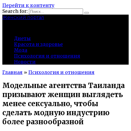
Перейти к контенту
Search for:
Женский портал
olaline.ru
Диеты
Красота и здоровье
Мода
Психология и отношения
Новости
Главная
»
Психология и отношения
Модельные агентства Таиланда
призывают женщин выглядеть
менее сексуально, чтобы
сделать модную индустрию
более разнообразной