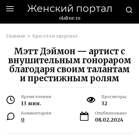
Перейти
Женский портал
к
контенту
olaline.ru
Главная
»
Красота и здоровье
Мэтт Дэймон — артист с
внушительным гонораром
благодаря своим талантам
и престижным ролям
Время чтения
Просмотры
13 мин.
32
Комментарии
Опубликовано
0
08.02.2024