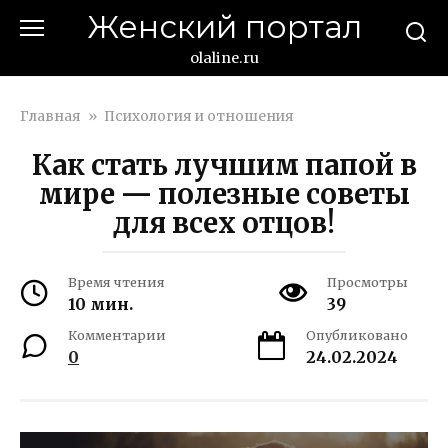
Перейти
Женский портал
к
контенту
olaline.ru
Главная
»
Психология и отношения
Как стать лучшим папой в
мире — полезные советы
для всех отцов!
Время чтения
Просмотры
10 мин.
39
Комментарии
Опубликовано
0
24.02.2024