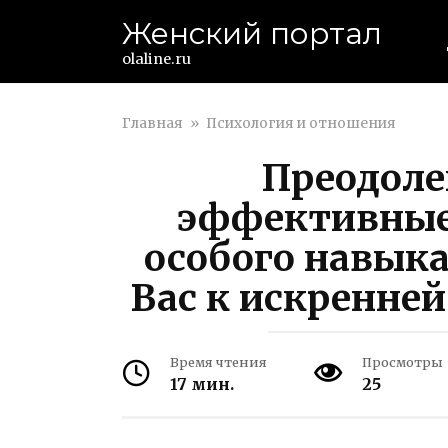
Перейти
Женский портал
к
контенту
olaline.ru
Главная
»
Психология и отношения
Преодоле
эффективные
особого навыка
Вас к искренне
Время чтения
Просмотры
17 мин.
25