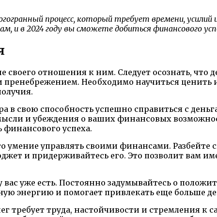
ногогранный процесс, который требует времени, усил
м, и в 2024 году вы сможете добиться финансового усп
я
 своего отношения к ним. Следует осознать, что 
и пренебрежением. Необходимо научиться ценить и
получия.
а в свою способность успешно справиться с деньг
мысли и убеждения о ваших финансовых возможнос
ь финансового успеха.
о умение управлять своими финансами. Разбейте с
джет и придерживайтесь его. Это позволит вам им
 у вас уже есть. Постоянно задумывайтесь о полож
ную энергию и помогает привлекать еще больше де
нег требует труда, настойчивости и стремления к 