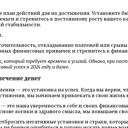
 план действий для их достижения. Установите бю
еньги и стремитесь к постоянному росту вашего 
й стабильности.
.
очительность, откладывание платежей или срывы с
ивных финансовых привычек и стремитесь к финан
с, который требует времени и усилий. Однако, при по
вый успех в 2024 году и далее.
лечение денег
ния — это установка на успех. Когда мы верим, ч
стижения, мы начинаем привлекать в свою жизнь в
 это наша уверенность в себе и своих финансовых
снове логики и здравого смысла, мы повышаем сво
отбросить негативные установки и страхи, котор
ы не боимся ошибиться и готовы искать новые воз