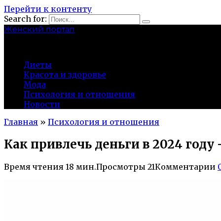
Перейти к контенту
Search for:
Женский портал
olaline.ru
Диеты
Красота и здоровье
Мода
Психология и отношения
Новости
Главная
»
Психология и отношения
Как привлечь деньги в 2024 год
Время чтения
18 мин.
Просмотры
21
Комментарии