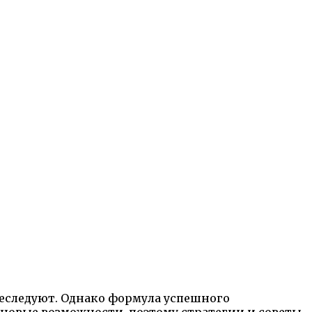
еследуют. Однако формула успешного
новые возможности, поэтому стратегии и советы,