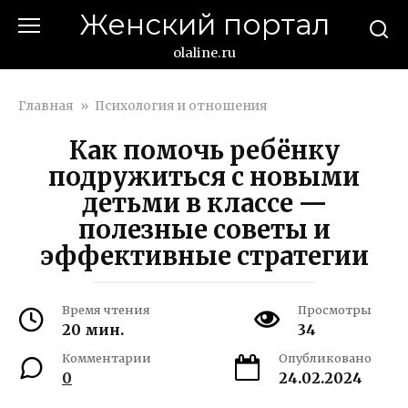
Перейти
Женский портал
к
контенту
olaline.ru
Главная
»
Психология и отношения
Как помочь ребёнку
подружиться с новыми
детьми в классе —
полезные советы и
эффективные стратегии
Время чтения
Просмотры
20 мин.
34
Комментарии
Опубликовано
0
24.02.2024