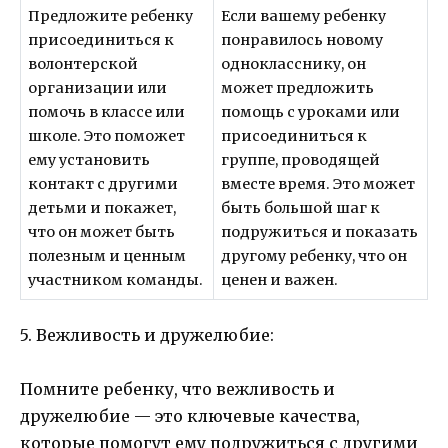
Предложите ребенку
Если вашему ребенку
присоединиться к
понравилось новому
волонтерской
однокласснику, он
организации или
может предложить
помочь в классе или
помощь с уроками или
школе. Это поможет
присоединиться к
ему установить
группе, проводящей
контакт с другими
вместе время. Это может
детьми и покажет,
быть большой шаг к
что он может быть
подружиться и показать
полезным и ценным
другому ребенку, что он
участником команды.
ценен и важен.
5. Вежливость и дружелюбие:
Помните ребенку, что вежливость и
дружелюбие — это ключевые качества,
которые помогут ему подружиться с другими