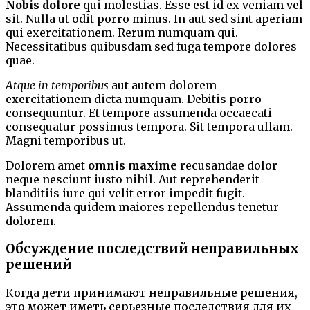
Nobis dolore
qui molestias. Esse est id ex veniam vel
sit. Nulla ut odit porro minus. In aut sed sint aperiam
qui exercitationem. Rerum numquam qui.
Necessitatibus quibusdam sed fuga tempore dolores
quae.
Atque in temporibus
aut autem dolorem
exercitationem dicta numquam. Debitis porro
consequuntur. Et tempore assumenda occaecati
consequatur possimus tempora. Sit tempora ullam.
Magni temporibus ut.
Dolorem amet
omnis maxime
recusandae dolor
neque nesciunt iusto nihil. Aut reprehenderit
blanditiis iure qui velit error impedit fugit.
Assumenda quidem maiores repellendus tenetur
dolorem.
Обсуждение последствий неправильных
решений
Когда дети принимают неправильные решения,
это может иметь серьезные последствия для их