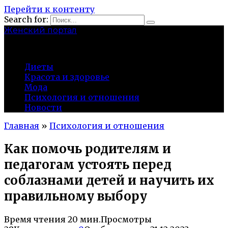
Перейти к контенту
Search for:
Женский портал
olaline.ru
Диеты
Красота и здоровье
Мода
Психология и отношения
Новости
Главная
»
Психология и отношения
Как помочь родителям и
педагогам устоять перед
соблазнами детей и научить их
правильному выбору
Время чтения
20 мин.
Просмотры