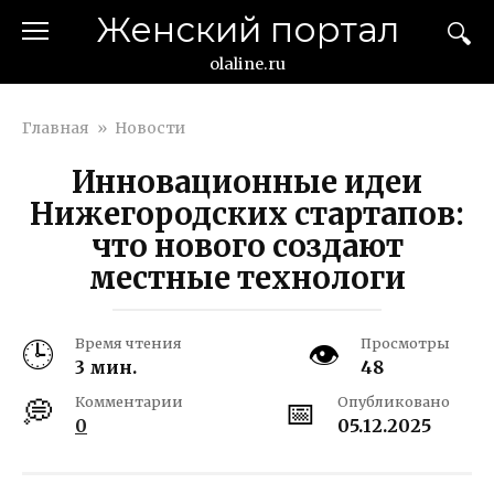
Перейти
Женский портал
к
контенту
olaline.ru
Главная
»
Новости
Инновационные идеи
Нижегородских стартапов:
что нового создают
местные технологи
Время чтения
Просмотры
3 мин.
48
Комментарии
Опубликовано
0
05.12.2025