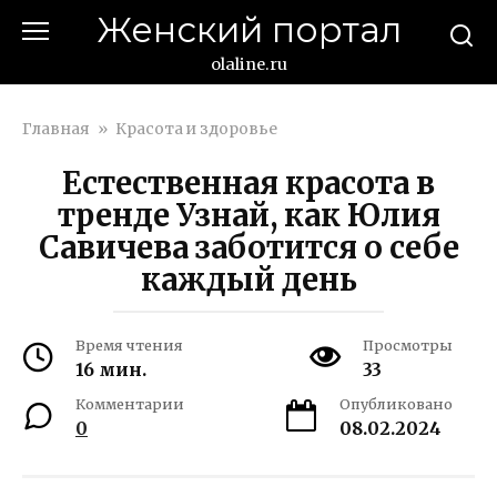
Перейти
Женский портал
к
контенту
olaline.ru
Главная
»
Красота и здоровье
Естественная красота в
тренде Узнай, как Юлия
Савичева заботится о себе
каждый день
Время чтения
Просмотры
16 мин.
33
Комментарии
Опубликовано
0
08.02.2024