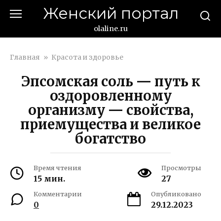
Перейти
Женский портал
к
контенту
olaline.ru
Главная
»
Красота и здоровье
Эпсомская соль — путь к
оздоровленному
организму — свойства,
приемущества и великое
богатство
Время чтения
Просмотры
15 мин.
27
Комментарии
Опубликовано
0
29.12.2023