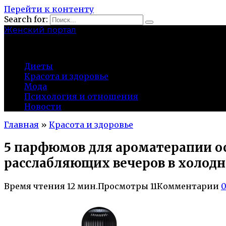
Перейти к контенту
Search for:
Женский портал
olaline.ru
Диеты
Красота и здоровье
Мода
Психология и отношения
Новости
Главная
»
Красота и здоровье
5 парфюмов для ароматерапии о
расслабляющих вечеров в холодн
Время чтения
12 мин.
Просмотры
11
Комментарии