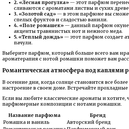
2. «Лесная прогулка»
— этот парфюм перенес
сливаются с ароматами листвы и сухих древе
3. «Золотой сад»
— в этом парфюме вы сможет
спелых фруктов и сладостью ванили.
4. «Поле ромашек»
— данный парфюм окунет 
акценты травянистых нот и нежного меда.
5. «Теплый дождь»
— этот парфюм создает а
пачули.
Выберите парфюм, который больше всего вам нра
ароматерапия с нотой ромашки поможет вам рассл
Романтическая атмосфера под каплями
В осенние дни, когда солнце становится все бол
настроение в своем доме. Встречайте прохладны
Если вы любите классические ароматы и хотите,
парфюмерные композиции с нотами ромашки.
Название парфюма
Бренд
Ромашка и ваниль
Авторский бренд
Романтическая ромашка
Парфюмерный дом