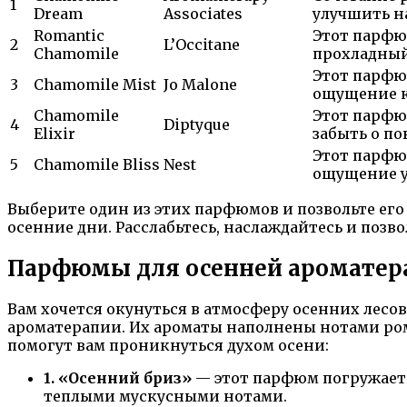
1
Dream
Associates
улучшить н
Romantic
Этот парфю
2
L’Occitane
Chamomile
прохладный
Этот парфю
3
Chamomile Mist
Jo Malone
ощущение к
Chamomile
Этот парфю
4
Diptyque
Elixir
забыть о п
Этот парфюм
5
Chamomile Bliss
Nest
ощущение у
Выберите один из этих парфюмов и позвольте его
осенние дни. Расслабьтесь, наслаждайтесь и позв
Парфюмы для осенней ароматер
Вам хочется окунуться в атмосферу осенних лесо
ароматерапии. Их ароматы наполнены нотами ром
помогут вам проникнуться духом осени:
1. «Осенний бриз»
— этот парфюм погружает 
теплыми мускусными нотами.