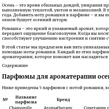
Осень – это время обильных дождей, умирания пр
наполненную теплотой, уютом и меланхолией. В т
года. Добавить ноту ромашки в парфюме – и вы по
окном бушует осенний шторм.
Ромашка – это яркий и узнаваемый аромат, кото
передают ощущение благополучия. Когда вы носи
способствуют улучшению настроения и снятию с
В этой статье мы предлагаем вам пять уникальны
помощью ноты ромашки. Каждый из этих парфюмо
ароматерапии, которое поможет вам насладиться
Содержание
Парфюмы для ароматерапии осе
Ниже приведены 5 парфюмов с нотой ромашки, ко
Название
№
Бренд
парфюма
Chamomile
Aromatherapy
Сочетание 