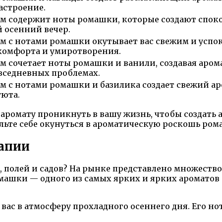
астроение.
м содержит ноты ромашки, которые создают спо
 осенний вечер.
м с нотами ромашки окутывает вас свежим и усп
омфорта и умиротворения.
м сочетает ноты ромашки и ванили, создавая арома
овседневных проблемах.
 с нотами ромашки и базилика создает свежий аро
юта.
 аромату проникнуть в вашу жизнь, чтобы создать
ольте себе окунуться в ароматическую роскошь рома
апии
в, полей и садов? На рынке представлено множест
ашки — одного из самых ярких и ярких ароматов 
вас в атмосферу прохладного осеннего дня. Его н