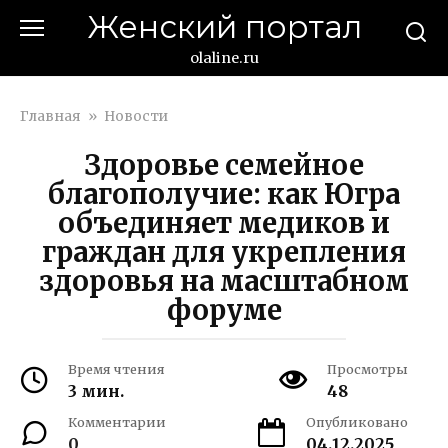
Перейти
Женский портал
к
контенту
olaline.ru
Главная
»
Новости
Здоровье семейное
благополучие: как Югра
объединяет медиков и
граждан для укрепления
здоровья на масштабном
форуме
Время чтения
Просмотры
3 мин.
48
Комментарии
Опубликовано
0
04.12.2025