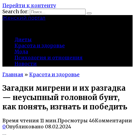
Перейти к контенту
Search for:
Женский портал
olaline.ru
Диеты
Красота и здоровье
Мода
Психология и отношения
Новости
Главная
»
Красота и здоровье
Загадки мигрени и их разгадка
— неусыпный головной бунт,
как понять, изгнать и победить
Время чтения
11 мин.
Просмотры
46
Комментарии
0
Опубликовано
08.02.2024