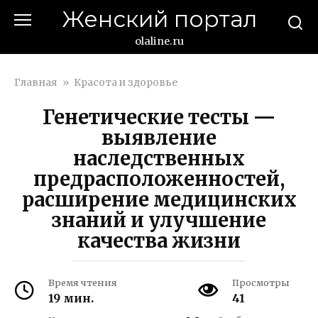
Перейти
Женский портал
к
контенту
olaline.ru
Главная
»
Красота и здоровье
Генетические тесты —
выявление
наследственных
предрасположенностей,
расширение медицинских
знаний и улучшение
качества жизни
Время чтения
Просмотры
19 мин.
41