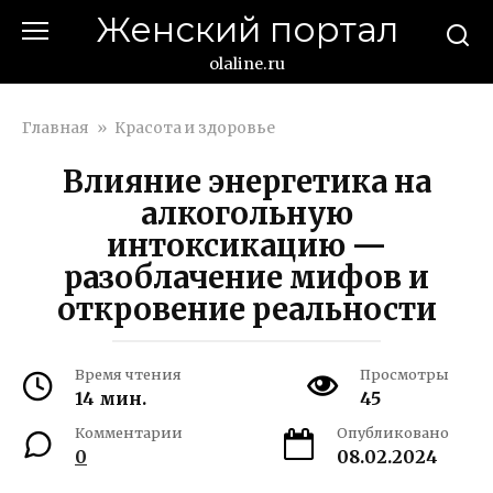
Перейти
Женский портал
к
контенту
olaline.ru
Главная
»
Красота и здоровье
Влияние энергетика на
алкогольную
интоксикацию —
разоблачение мифов и
откровение реальности
Время чтения
Просмотры
14 мин.
45
Комментарии
Опубликовано
0
08.02.2024