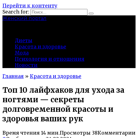
Перейти к контенту
Search for:
Женский портал
olaline.ru
Диеты
Красота и здоровье
Мода
Психология и отношения
Новости
Главная
»
Красота и здоровье
Топ 10 лайфхаков для ухода за
ногтями — секреты
долговременной красоты и
здоровья ваших рук
Время чтения
14 мин.
Просмотры
38
Комментарии