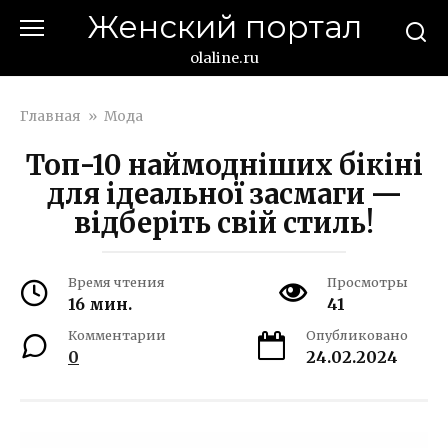
Перейти
Женский портал
к
контенту
olaline.ru
Главная
»
Мода
Топ-10 наймодніших бікіні
для ідеальної засмаги —
відберіть свій стиль!
Время чтения
Просмотры
16 мин.
41
Комментарии
Опубликовано
0
24.02.2024