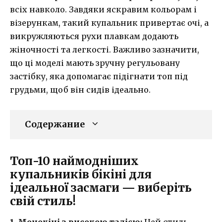
всіх навколо. Завдяки яскравим кольорам і
візерункам, такий купальник привертає очі, а
викружляються рухи плавкам додають
жіночності та легкості. Важливо зазначити,
що ці моделі мають зручну регульовану
застібку, яка допомагає підігнати топ під
грудьми, щоб він сидів ідеально.
Содержание
Топ-10 наймодніших
купальників бікіні для
ідеальної засмаги — виберіть
свій стиль!
1. Монокіні з високою талією:
Цей стиль