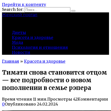
Перейти к контенту
Search for:
Женский портал
olaline.ru
Диеты
Красота и здоровье
Мода
Психология и отношения
Новости
Главная
»
Красота и здоровье
Тимати снова становится отцом
— все подробности о новом
пополнении в семье рэпера
Время чтения
11 мин.
Просмотры
42
Комментарии
0
Опубликовано
24.02.2024