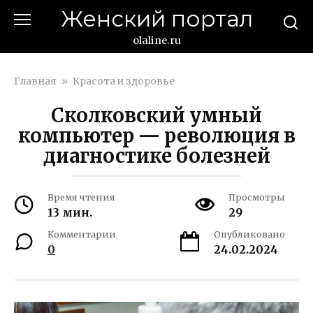
Перейти
Женский портал
к
контенту
olaline.ru
Главная
»
Красота и здоровье
Сколковский умный
компьютер — революция в
диагностике болезней
Время чтения
Просмотры
13 мин.
29
Комментарии
Опубликовано
0
24.02.2024