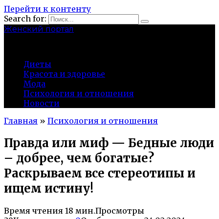
Перейти к контенту
Search for:
Женский портал
olaline.ru
Диеты
Красота и здоровье
Мода
Психология и отношения
Новости
Главная
»
Психология и отношения
Правда или миф — Бедные люди
– добрее, чем богатые?
Раскрываем все стереотипы и
ищем истину!
Время чтения
18 мин.
Просмотры