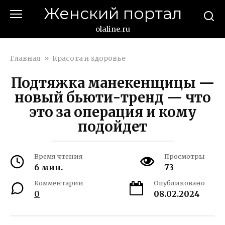
Перейти
Женский портал
к
контенту
olaline.ru
Главная
»
Красота и здоровье
Подтяжка манекенщицы —
новый бьюти-тренд — что
это за операция и кому
подойдет
Время чтения
Просмотры
6 мин.
73
Комментарии
Опубликовано
0
08.02.2024