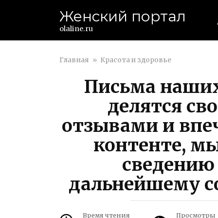
Перейти
Женский портал
к
контенту
olaline.ru
Главная
»
Красота и здоровье
Письма наших
делятся св
отзывами и впе
контенте, м
сведению 
дальнейшему с
Время чтения
Просмотры