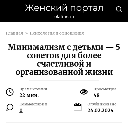
Перейти
Женский портал
к
контенту
olaline.ru
Главная
»
Психология и отношения
Минимализм с детьми — 5
советов для более
счастливой и
организованной жизни
Время чтения
Просмотры
22 мин.
48
Комментарии
Опубликовано
0
24.02.2024