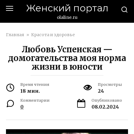
Перейти
Женский портал
к
контенту
olaline.ru
Главная
»
Красота и здоровье
Любовь Успенская —
домогательства моя норма
жизни в юности
Время чтения
Просмотры
18 мин.
24
Комментарии
Опубликовано
0
08.02.2024