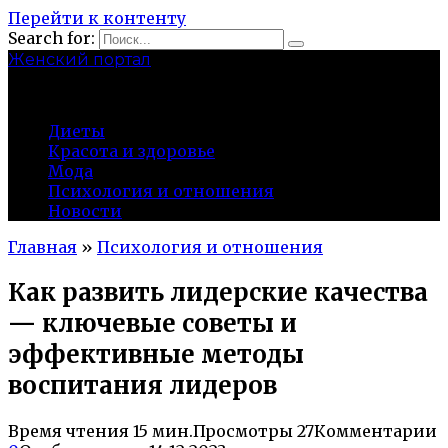
Перейти к контенту
Search for:
Женский портал
olaline.ru
Диеты
Красота и здоровье
Мода
Психология и отношения
Новости
Главная
»
Психология и отношения
Как развить лидерские качества
— ключевые советы и
эффективные методы
воспитания лидеров
Время чтения
15 мин.
Просмотры
27
Комментарии