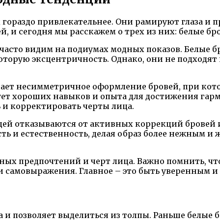
гораздо привлекательнее. Они рамируют глаза и п
, и сегодня мы расскажем о трех из них: белые б
часто видим на подиумах модных показов. Белые б
оторую эксцентричность. Однако, они не подходят
гает несимметричное оформление бровей, при кот
ебует хороших навыков и опыта для достижения га
и корректировать черты лица.
юдей отказываются от активных коррекций бровей
ть и естественность, делая образ более нежным и
ых предпочтений и черт лица. Важно помнить, что 
и самовыражения. Главное – это быть уверенным и
 и позволяет выделиться из толпы. Раньше белые б