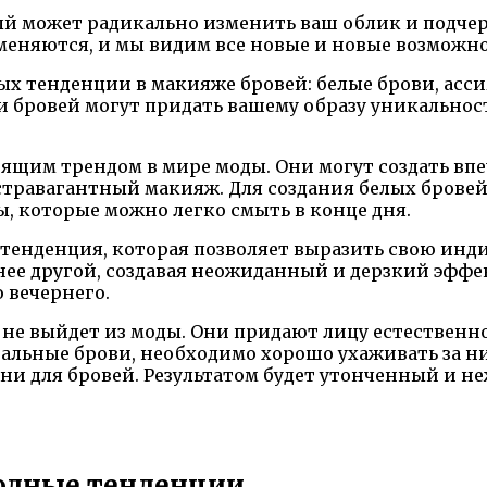
ый может радикально изменить ваш облик и подче
еняются, и мы видим все новые и новые возможно
ых тенденции в макияже бровей: белые брови, асс
и бровей могут придать вашему образу уникальнос
тоящим трендом в мире моды. Они могут создать вп
стравагантный макияж. Для создания белых брове
 которые можно легко смыть в конце дня.
тенденция, которая позволяет выразить свою инди
нее другой, создавая неожиданный и дерзкий эффек
 вечернего.
а не выйдет из моды. Они придают лицу естествен
ральные брови, необходимо хорошо ухаживать за н
и для бровей. Результатом будет утонченный и не
модные тенденции