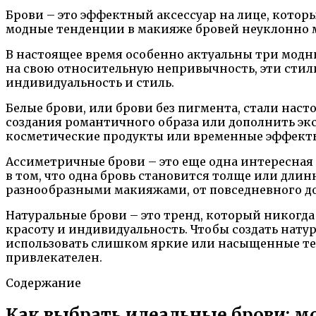
Брови – это эффектный аксессуар на лице, котор
модные тенденции в макияже бровей неуклонно м
В настоящее время особенно актуальны три модн
на свою относительную непривычность, эти стил
индивидуальность и стиль.
Белые брови, или брови без пигмента, стали нас
создания романтичного образа или дополнить эк
косметические продукты или временные эффекты,
Ассиметричные брови – это еще одна интересная 
в том, что одна бровь становится толще или длин
разнообразными макияжами, от повседневного до
Натуральные брови – это тренд, который никогд
красоту и индивидуальность. Чтобы создать нату
использовать слишком яркие или насыщенные тен
привлекателен.
Содержание
Как выбрать идеальные брови: 