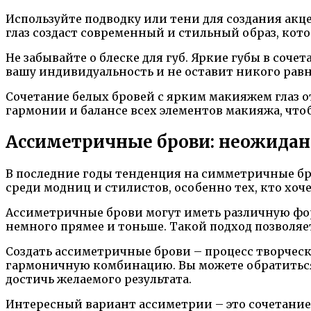
Используйте подводку или тени для создания акц
глаз создаст современный и стильный образ, кот
Не забывайте о блеске для губ. Яркие губы в со
вашу индивидуальность и не оставит никого ра
Сочетание белых бровей с ярким макияжем глаз 
гармонии и балансе всех элементов макияжа, чт
Ассиметричные брови: неожида
В последние годы тенденция на симметричные бр
среди модниц и стилистов, особенно тех, кто хо
Ассиметричные брови могут иметь различную форм
немного прямее и тоньше. Такой подход позволя
Создать ассиметричные брови – процесс творчес
гармоничную комбинацию. Вы можете обратиться
достичь желаемого результата.
Интересный вариант ассиметрии – это сочетани