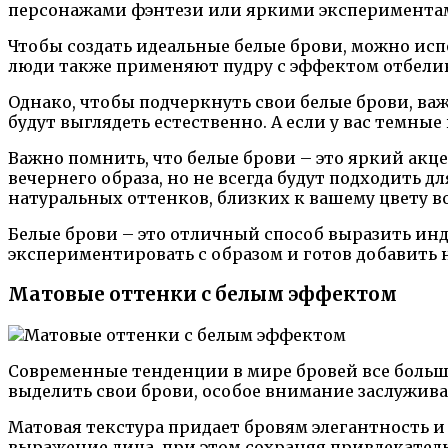
персонажами фэнтези или яркими экспериментами
Чтобы создать идеальные белые брови, можно исп
люди также применяют пудру с эффектом отбелив
Однако, чтобы подчеркнуть свои белые брови, важн
будут выглядеть естественно. А если у вас темные
Важно помнить, что белые брови – это яркий акце
вечернего образа, но не всегда будут подходить д
натуральных оттенков, близких к вашему цвету во
Белые брови – это отличный способ выразить инд
экспериментировать с образом и готов добавить 
Матовые оттенки с белым эффектом
Современные тенденции в мире бровей все больш
выделить свои брови, особое внимание заслужив
Матовая текстура придает бровям элегантность и
выражение лица, при этом сохраняя привлекател