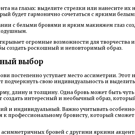
ента на глазах: выделите стрелки или нанесите их
орый будет гармонично сочетаться с яркими белым
четании с белыми бровями и ярким макияжем глаз с
внодушным.
открывает огромные возможности для творчества и
обы создать роскошный и неповторимый образ.
нный выбор
ови постепенно уступает место ассиметрии. Этот
чет подчеркнуть свою индивидуальность и выделить
у, длину и толщину. Одна бровь может быть чуть 
ет создать интересный и необычный образ, которы
кий и индивидуальный. Важно учитывать особенно
 к профессиональному бровисту, который сможет 
е асимметричных бровей с другими яркими акцент