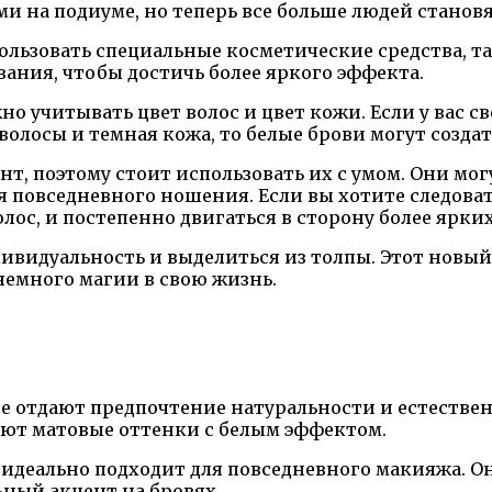
 на подиуме, но теперь все больше людей станов
ользовать специальные косметические средства, т
ания, чтобы достичь более яркого эффекта.
о учитывать цвет волос и цвет кожи. Если у вас св
 волосы и темная кожа, то белые брови могут созда
нт, поэтому стоит использовать их с умом. Они мо
ля повседневного ношения. Если вы хотите следоват
лос, и постепенно двигаться в сторону более ярки
ивидуальность и выделиться из толпы. Этот новый 
немного магии в свою жизнь.
е отдают предпочтение натуральности и естествен
ают матовые оттенки с белым эффектом.
 идеально подходит для повседневного макияжа. Он
ьный акцент на бровях.