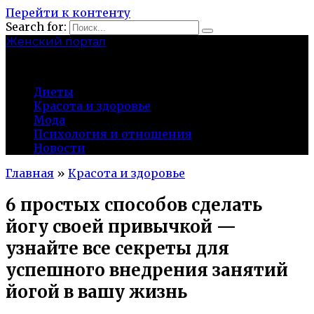
Перейти к контенту
Search for:
Женский портал
olaline.ru
Диеты
Красота и здоровье
Мода
Психология и отношения
Новости
Главная
»
Красота и здоровье
6 простых способов сделать
йогу своей привычкой —
узнайте все секреты для
успешного внедрения занятий
йогой в вашу жизнь