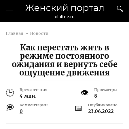
Перейти
Женский портал
к
контенту
olaline.ru
Главная
»
Новости
Как перестать жить в
режиме постоянного
ожидания и вернуть себе
ощущение движения
Время чтения
Просмотры
4 мин.
8
Комментарии
Опубликовано
0
23.06.2022