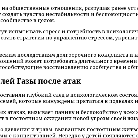
 на общественные отношения, разрушая ранее уст
 создать чувство нестабильности и беспомощнос
 сообществе в целом.
огут испытывать стресс и потребность в психолог
ботать стратегии по управлению стрессом, укрепи
ским последствиям долгосрочного конфликта и на
тношений может потребовать длительного времени 
 способствующие восстановлению сообщества и общ
лей Газы после атак
е оставили глубокий след в психологическом сост
 семей, которые вынуждены прятаться в подвалах и
 атаках, вызывает панику и беспокойство у всех ж
ут в постоянном ожидании новой угрозы своей жиз
го давления и травм, вызванных постоянным жить
мы с концентрацией. Нередко у детей появляются