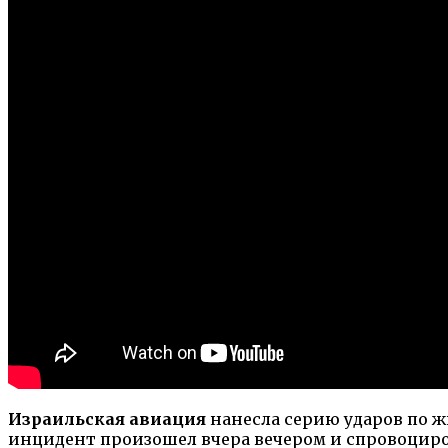
Израильская авиация
нанесла серию ударов по 
инцидент произошел вчера вечером и спровоциро