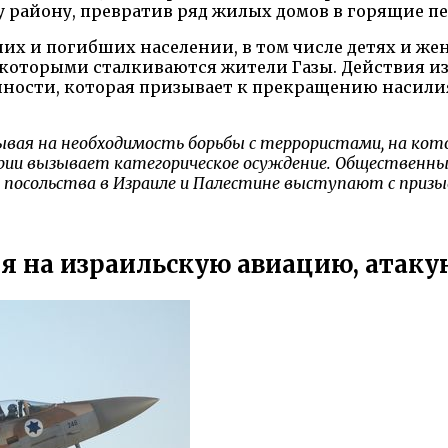
у району, превратив ряд жилых домов в горящие п
х и погибших населении, в том числе детях и же
 которыми сталкиваются жители Газы. Действия и
ности, которая призывает к прекращению насили
зывая на необходимость борьбы с террористами, на ко
рии вызывает категорическое осуждение. Общественные
осольства в Израиле и Палестине выступают с призыво
я на израильскую авиацию, атак