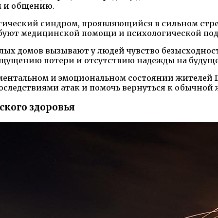
м и общению.
ческий синдром, проявляющийся в сильном стрес
ебуют медицинской помощи и психологической по
илых домов вызывают у людей чувство безысходно
к ощущению потери и отсутствию надежды на будуще
ментальном и эмоциональном состоянии жителей Г
оследствиями атак и помочь вернуться к обычной 
ского здоровья