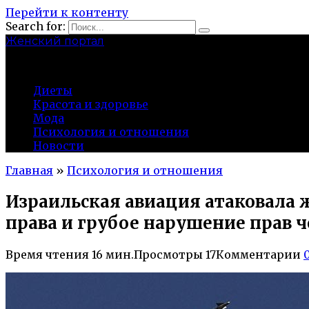
Перейти к контенту
Search for:
Женский портал
olaline.ru
Диеты
Красота и здоровье
Мода
Психология и отношения
Новости
Главная
»
Психология и отношения
Израильская авиация атаковала
права и грубое нарушение прав ч
Время чтения
16 мин.
Просмотры
17
Комментарии