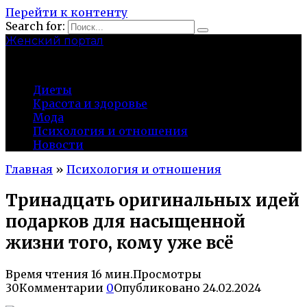
Перейти к контенту
Search for:
Женский портал
olaline.ru
Диеты
Красота и здоровье
Мода
Психология и отношения
Новости
Главная
»
Психология и отношения
Тринадцать оригинальных идей
подарков для насыщенной
жизни того, кому уже всё
Время чтения
16 мин.
Просмотры
30
Комментарии
0
Опубликовано
24.02.2024