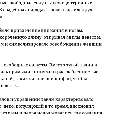
атья, свободные силуэты и эксцентричные
В свадебных нарядах также отразился дух
и.
 было привлечение внимания к ногам.
укороченную длину, открывая анклы невесты.
ом и символизировало освобождение женщин
– свободные силуэты. Вместо тугой талии и
лись прямыми линиями и расслабленностью.
каней, таких как шелк и шифон, чтобы
невесты.
алов и украшений также характеризовало
ар-деко, популярный в то время, вдохновил
, стразы и перья использовались для создания