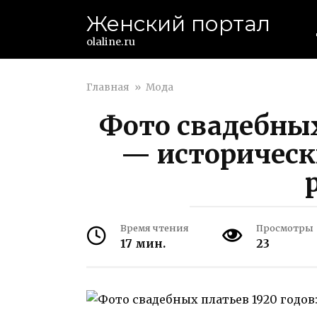
Перейти
Женский портал
к
контенту
olaline.ru
Главная
»
Мода
Фото свадебных
— историческ
Время чтения
Просмотры
17 мин.
23