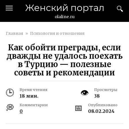
Перейти
Женский портал
к
контенту
olaline.ru
Главная
»
Психология и отношения
Как обойти преграды, если
дважды не удалось поехать
в Турцию — полезные
советы и рекомендации
Время чтения
Просмотры
18 мин.
38
Комментарии
Опубликовано
0
08.02.2024