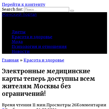
Перейти к контенту
Search for:
Женский портал
olaline.ru
Диеты
Красота и здоровье
Мода
Психология и отношения
Новости
Главная
»
Красота и здоровье
Электронные медицинские
карты теперь доступны всем
жителям Москвы без
ограничений!
Время чтения
11 мин.
Просмотры
26
Комментарии