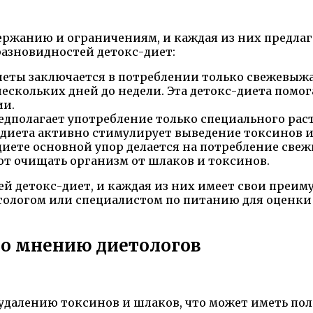
держанию и ограничениям, и каждая из них предла
азновидностей детокс-диет:
иеты заключается в потреблении только свежевыж
ескольких дней до недели. Эта детокс-диета помо
ии.
едполагает употребление только специального раст
-диета активно стимулирует выведение токсинов и
диете основной упор делается на потребление свеж
т очищать организм от шлаков и токсинов.
й детокс-диет, и каждая из них имеет свои преим
тологом или специалистом по питанию для оценки
о мнению диетологов
т удалению токсинов и шлаков, что может иметь п