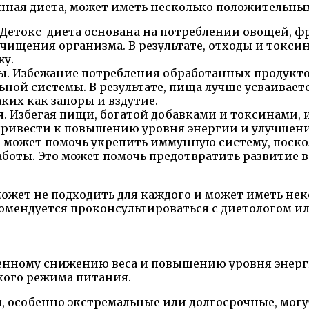
онная диета, может иметь несколько положительны
Детокс-диета основана на потреблении овощей, фр
чищения организма. В результате, отходы и токси
жу.
. Избежание потребления обработанных продуктов
ой системы. В результате, пища лучше усваиваетс
их как запоры и вздутие.
 Избегая пищи, богатой добавками и токсинами, 
 привести к повышению уровня энергии и улучшен
 может помочь укрепить иммунную систему, поско
аботы. Это может помочь предотвратить развитие 
 может не подходить для каждого и может иметь н
омендуется проконсультироваться с диетологом ил
менному снижению веса и повышению уровня энерг
кого режима питания.
ы, особенно экстремальные или долгосрочные, мог