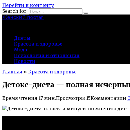
Перейти к контенту
Search for:
Женский портал
olaline.ru
Диеты
Красота и здоровье
Мода
Психология и отношения
Новости
Главная
»
Красота и здоровье
Детокс-диета — полная исчерпы
Время чтения
17 мин.
Просмотры
15
Комментарии