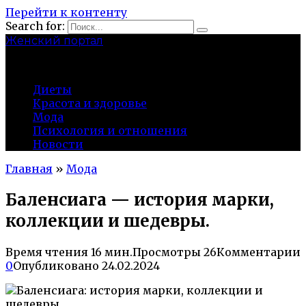
Перейти к контенту
Search for:
Женский портал
olaline.ru
Диеты
Красота и здоровье
Мода
Психология и отношения
Новости
Главная
»
Мода
Баленсиага — история марки,
коллекции и шедевры.
Время чтения
16 мин.
Просмотры
26
Комментарии
0
Опубликовано
24.02.2024