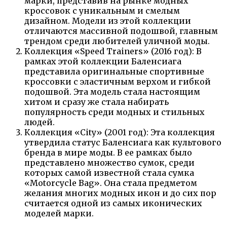
марки, представив на рынке модных
кроссовок с уникальным и смелым
дизайном. Модели из этой коллекции
отличаются массивной подошвой, главным
трендом среди любителей уличной моды.
Коллекция «Speed Trainers» (2016 год): В
рамках этой коллекции Баленсиага
представила оригинальные спортивные
кроссовки с эластичным верхом и гибкой
подошвой. Эта модель стала настоящим
хитом и сразу же стала набирать
популярность среди модных и стильных
людей.
Коллекция «City» (2001 год): Эта коллекция
утвердила статус Баленсиага как культового
бренда в мире моды. В ее рамках было
представлено множество сумок, среди
которых самой известной стала сумка
«Motorcycle Bag». Она стала предметом
желания многих модных икон и до сих пор
считается одной из самых иконических
моделей марки.