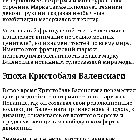
гиперболические формы и многоуровневое
строение. Марка также использует техники
деконструкции, создавая необычные
комбинации материалов и текстур.
Уникальный французский стиль Баленсиага
привлекает внимание не только модных
ценителей, но и знаменитостей по всему миру.
Именно этот французский шарм и
неповторимая элегантность делают марку
Баленсиага истинным суперзвездой мира моды.
Эпоха Кристобаля Баленсиаги
В свое время Кристобаль Баленсиага переместил
центр модной эксцентричности из Парижа в
Испанию, где он создавал свои революционные
коллекции. Баленсиага привнес новый подход к
дизайну, отказываясь от плотного корсета и
предлагая женщинам свободу и комфорт в
движении.
Знаменитые шедевры маэстро, такие как