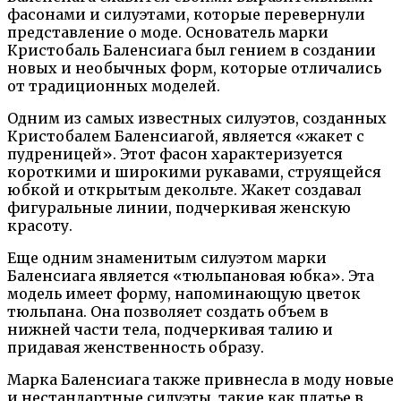
фасонами и силуэтами, которые перевернули
представление о моде. Основатель марки
Кристобаль Баленсиага был гением в создании
новых и необычных форм, которые отличались
от традиционных моделей.
Одним из самых известных силуэтов, созданных
Кристобалем Баленсиагой, является «жакет с
пудреницей». Этот фасон характеризуется
короткими и широкими рукавами, струящейся
юбкой и открытым декольте. Жакет создавал
фигуральные линии, подчеркивая женскую
красоту.
Еще одним знаменитым силуэтом марки
Баленсиага является «тюльпановая юбка». Эта
модель имеет форму, напоминающую цветок
тюльпана. Она позволяет создать объем в
нижней части тела, подчеркивая талию и
придавая женственность образу.
Марка Баленсиага также привнесла в моду новые
и нестандартные силуэты, такие как платье в