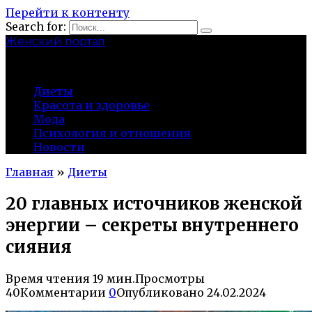
Перейти к контенту
Search for:
Женский портал
olaline.ru
Диеты
Красота и здоровье
Мода
Психология и отношения
Новости
Главная
»
Диеты
20 главных источников женской
энергии – секреты внутреннего
сияния
Время чтения
19 мин.
Просмотры
40
Комментарии
0
Опубликовано
24.02.2024