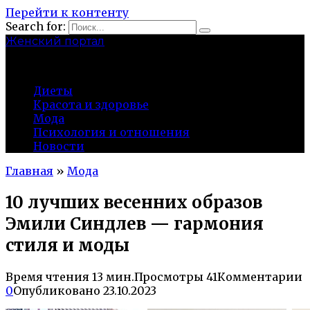
Перейти к контенту
Search for:
Женский портал
olaline.ru
Диеты
Красота и здоровье
Мода
Психология и отношения
Новости
Главная
»
Мода
10 лучших весенних образов
Эмили Синдлев — гармония
стиля и моды
Время чтения
13 мин.
Просмотры
41
Комментарии
0
Опубликовано
23.10.2023