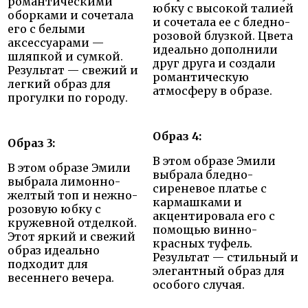
романтическими
юбку с высокой талией
оборками и сочетала
и сочетала ее с бледно-
его с белыми
розовой блузкой. Цвета
аксессуарами —
идеально дополнили
шляпкой и сумкой.
друг друга и создали
Результат — свежий и
романтическую
легкий образ для
атмосферу в образе.
прогулки по городу.
Образ 4:
Образ 3:
В этом образе Эмили
В этом образе Эмили
выбрала бледно-
выбрала лимонно-
сиреневое платье с
желтый топ и нежно-
кармашками и
розовую юбку с
акцентировала его с
кружевной отделкой.
помощью винно-
Этот яркий и свежий
красных туфель.
образ идеально
Результат — стильный и
подходит для
элегантный образ для
весеннего вечера.
особого случая.